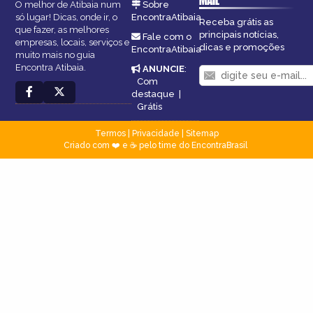
MAIL
O melhor de Atibaia num
Sobre
só lugar! Dicas, onde ir, o
EncontraAtibaia
Receba grátis as
que fazer, as melhores
principais notícias,
Fale com o
empresas, locais, serviços e
dicas e promoções
EncontraAtibaia
muito mais no guia
Encontra Atibaia.
ANUNCIE
:
Com
destaque
|
Grátis
Termos
|
Privacidade
|
Sitemap
Criado com ❤️ e ☕ pelo time do EncontraBrasil