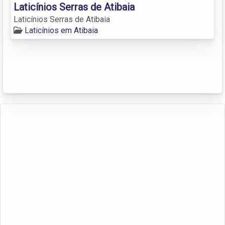
Laticínios Serras de Atibaia
Laticínios Serras de Atibaia
Laticínios em Atibaia