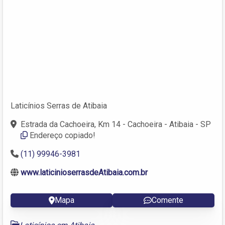
Laticínios Serras de Atibaia
Estrada da Cachoeira, Km 14 - Cachoeira - Atibaia - SP
Endereço copiado!
(11) 99946-3981
www.laticinioserrasdeAtibaia.com.br
Mapa
Comente