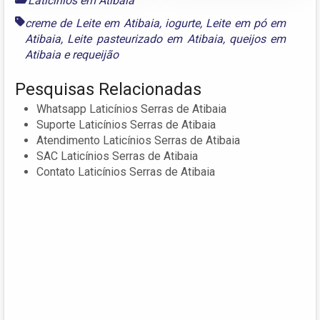
Laticínios em Atibaia
creme de Leite em Atibaia
,
iogurte
,
Leite em pó em
Atibaia
,
Leite pasteurizado em Atibaia
,
queijos em
Atibaia
e
requeijão
Pesquisas Relacionadas
Whatsapp Laticínios Serras de Atibaia
Suporte Laticínios Serras de Atibaia
Atendimento Laticínios Serras de Atibaia
SAC Laticínios Serras de Atibaia
Contato Laticínios Serras de Atibaia