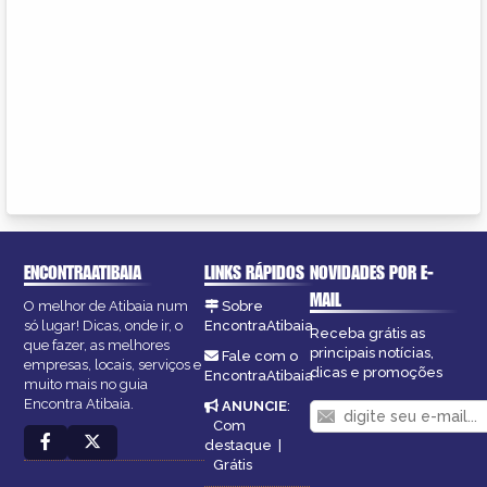
ENCONTRAATIBAIA
LINKS RÁPIDOS
NOVIDADES POR E-
MAIL
O melhor de Atibaia num
Sobre
só lugar! Dicas, onde ir, o
EncontraAtibaia
Receba grátis as
que fazer, as melhores
principais notícias,
Fale com o
empresas, locais, serviços e
dicas e promoções
EncontraAtibaia
muito mais no guia
Encontra Atibaia.
ANUNCIE
:
Com
destaque
|
Grátis