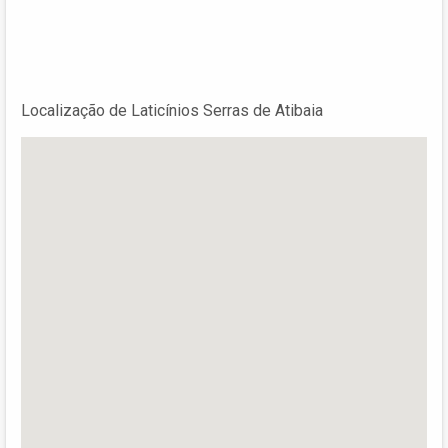
Localização de Laticínios Serras de Atibaia