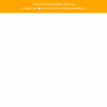
Termos
|
Privacidade
|
Sitemap
Criado com ❤️ e ☕ pelo time do EncontraBrasil