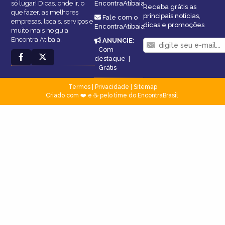
só lugar! Dicas, onde ir, o
EncontraAtibaia
Receba grátis as
que fazer, as melhores
principais notícias,
Fale com o
empresas, locais, serviços e
dicas e promoções
EncontraAtibaia
muito mais no guia
Encontra Atibaia.
ANUNCIE
:
Com
destaque
|
Grátis
Termos
|
Privacidade
|
Sitemap
Criado com ❤️ e ☕ pelo time do EncontraBrasil