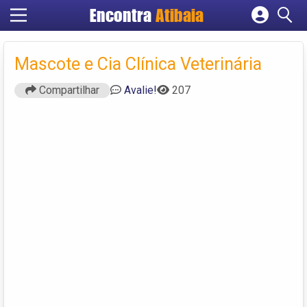
Encontra
Atibaia
Cadastrar empresa
Fazer login
Mascote e Cia Clínica Veterinária
Criar conta
Compartilhar
Avalie!
207