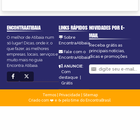
ENCONTRAATIBAIA
LINKS RÁPIDOS
NOVIDADES POR E-
MAIL
O melhor de Atibaia num
Sobre
só lugar! Dicas, onde ir, o
EncontraAtibaia
Receba grátis as
que fazer, as melhores
principais notícias,
Fale com o
empresas, locais, serviços e
dicas e promoções
EncontraAtibaia
muito mais no guia
Encontra Atibaia.
ANUNCIE
:
Com
destaque
|
Grátis
Termos
|
Privacidade
|
Sitemap
Criado com ❤️ e ☕ pelo time do EncontraBrasil