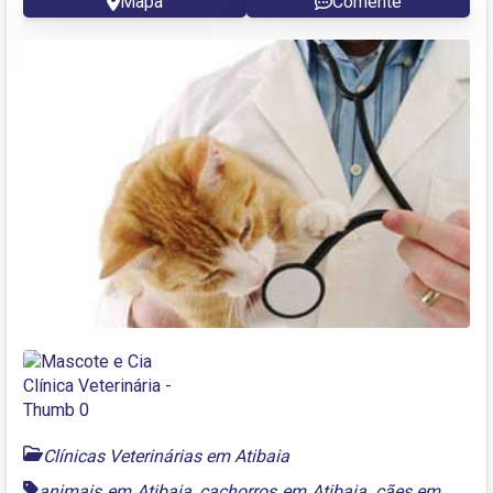
Mapa
Comente
Clínicas Veterinárias em Atibaia
animais em Atibaia
,
cachorros em Atibaia
,
cães em