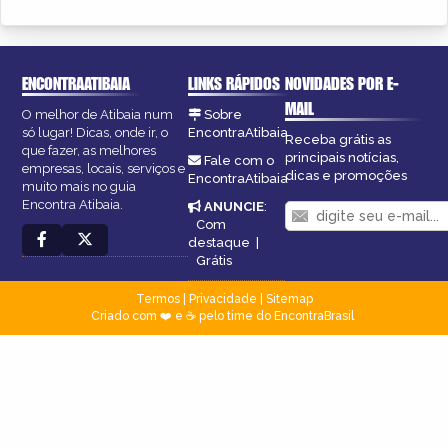
ENCONTRAATIBAIA
LINKS RÁPIDOS
NOVIDADES POR E-
MAIL
O melhor de Atibaia num
Sobre
só lugar! Dicas, onde ir, o
EncontraAtibaia
Receba grátis as
que fazer, as melhores
principais notícias,
Fale com o
empresas, locais, serviços e
dicas e promoções
EncontraAtibaia
muito mais no guia
Encontra Atibaia.
ANUNCIE
:
Com
destaque
|
Grátis
Termos
|
Privacidade
|
Sitemap
Criado com ❤️ e ☕ pelo time do EncontraBrasil