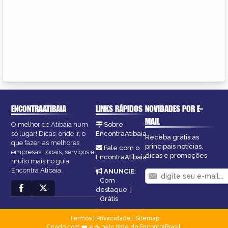
ENCONTRAATIBAIA
LINKS RÁPIDOS
NOVIDADES POR E-
MAIL
O melhor de Atibaia num
Sobre
só lugar! Dicas, onde ir, o
EncontraAtibaia
Receba grátis as
que fazer, as melhores
principais notícias,
Fale com o
empresas, locais, serviços e
dicas e promoções
EncontraAtibaia
muito mais no guia
Encontra Atibaia.
ANUNCIE
:
Com
destaque
|
Grátis
Termos
|
Privacidade
|
Sitemap
Criado com ❤️ e ☕ pelo time do EncontraBrasil