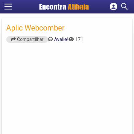
Encontra
Atibaia
Cadastrar empresa
Fazer login
Aplic Webcomber
Criar conta
Compartilhar
Avalie!
171