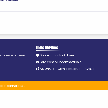
LINKS RÁPIDOS
 melhores empresas,
Sobre EncontraAtibaia
Fale com o EncontraAtibaia
ANUNCIE
:
Com destaque
|
Grátis
o EncontraBrasil