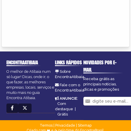
ENCONTRAATIBAIA
LINKS RÁPIDOS
NOVIDADES POR E-
MAIL
O melhor de Atibaia num
Sobre
só lugar! Dicas, onde ir, o
EncontraAtibaia
Receba grátis as
que fazer, as melhores
principais notícias,
Fale com o
empresas, locais, serviços e
dicas e promoções
EncontraAtibaia
muito mais no guia
Encontra Atibaia.
ANUNCIE
:
Com
destaque
|
Grátis
Termos
|
Privacidade
|
Sitemap
Criado com ❤️ e ☕ pelo time do EncontraBrasil