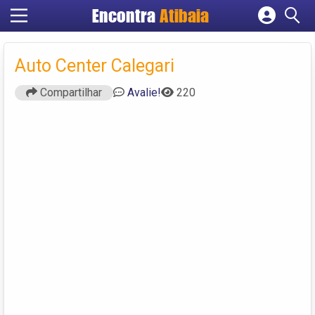
Encontra
Atibaia
Cadastrar empresa
Fazer login
Auto Center Calegari
Criar conta
Compartilhar
Avalie!
220