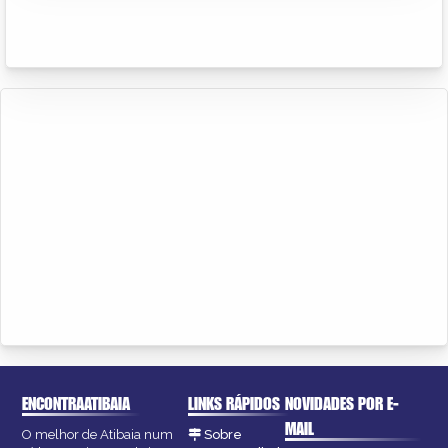
ENCONTRAATIBAIA
LINKS RÁPIDOS
NOVIDADES POR E-
MAIL
O melhor de Atibaia num
Sobre