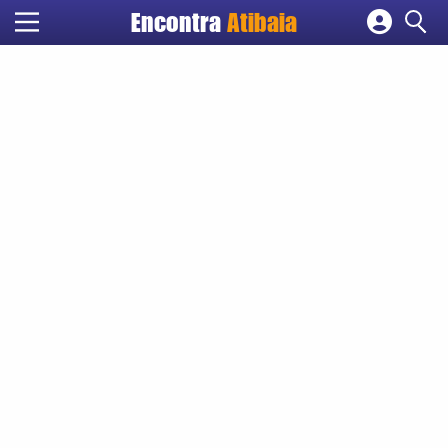
Encontra
Atibaia
Cadastrar empresa
Fazer login
Criar conta