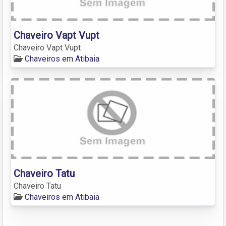
Chaveiro Vapt Vupt
Chaveiro Vapt Vupt
Chaveiros em Atibaia
Chaveiro Tatu
Chaveiro Tatu
Chaveiros em Atibaia