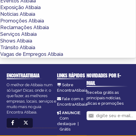
Eventos Atibaia
Exposição Atibaia
Notícias Atibaia
Promoções Atibaia
Reclamações Atibaia
Serviços Atibaia
Shows Atibaia
Trânsito Atibaia
Vagas de Empregos Atibaia
ENCONTRAATIBAIA
LINKS RÁPIDOS
NOVIDADES POR E-
MAIL
O melhor de Atibaia num
Sobre
só lugar! Dicas, onde ir, o
EncontraAtibaia
Receba grátis as
que fazer, as melhores
principais notícias,
Fale com o
empresas, locais, serviços e
dicas e promoções
EncontraAtibaia
muito mais no guia
Encontra Atibaia.
ANUNCIE
:
Com
destaque
|
Grátis