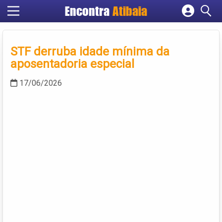
Encontra
Atibaia
Cadastrar empresa
Fazer login
STF derruba idade mínima da
Criar conta
aposentadoria especial
17/06/2026