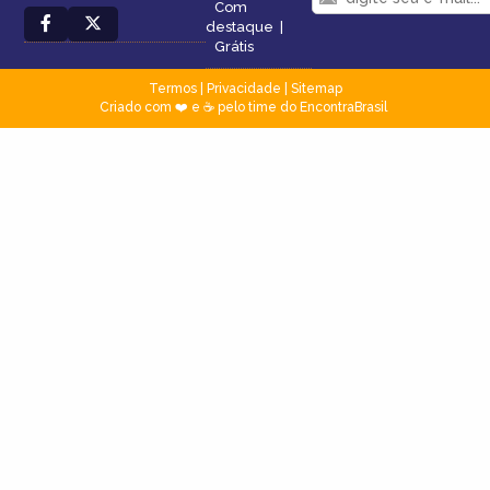
Com
destaque
|
Grátis
Termos
|
Privacidade
|
Sitemap
Criado com ❤️ e ☕ pelo time do EncontraBrasil