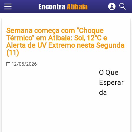
Encontra
Atibaia
Cadastrar empresa
Fazer login
Semana começa com “Choque
Criar conta
Térmico” em Atibaia: Sol, 12°C e
Alerta de UV Extremo nesta Segunda
(11)
12/05/2026
O Que
Esperar
da