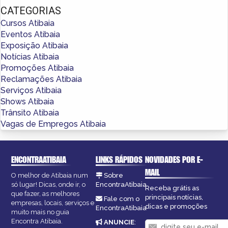
CATEGORIAS
Cursos Atibaia
Eventos Atibaia
Exposição Atibaia
Notícias Atibaia
Promoções Atibaia
Reclamações Atibaia
Serviços Atibaia
Shows Atibaia
Trânsito Atibaia
Vagas de Empregos Atibaia
ENCONTRAATIBAIA
LINKS RÁPIDOS
NOVIDADES POR E-
MAIL
O melhor de Atibaia num
Sobre
só lugar! Dicas, onde ir, o
EncontraAtibaia
Receba grátis as
que fazer, as melhores
principais notícias,
Fale com o
empresas, locais, serviços e
dicas e promoções
EncontraAtibaia
muito mais no guia
Encontra Atibaia.
ANUNCIE
: