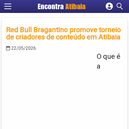
Encontra
Atibaia
Cadastrar empresa
Fazer login
Red Bull Bragantino promove torneio
Criar conta
de criadores de conteúdo em Atibaia
22/05/2026
O que é
a