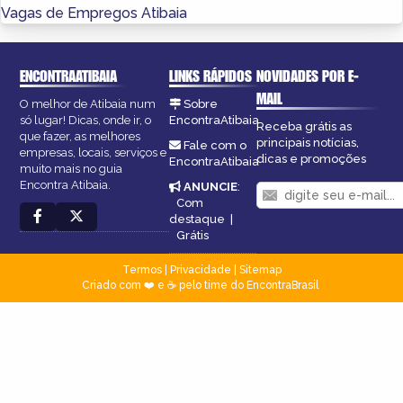
Vagas de Empregos Atibaia
ENCONTRAATIBAIA
LINKS RÁPIDOS
NOVIDADES POR E-
MAIL
O melhor de Atibaia num
Sobre
só lugar! Dicas, onde ir, o
EncontraAtibaia
Receba grátis as
que fazer, as melhores
principais notícias,
Fale com o
empresas, locais, serviços e
dicas e promoções
EncontraAtibaia
muito mais no guia
Encontra Atibaia.
ANUNCIE
:
Com
destaque
|
Grátis
Termos
|
Privacidade
|
Sitemap
Criado com ❤️ e ☕ pelo time do EncontraBrasil