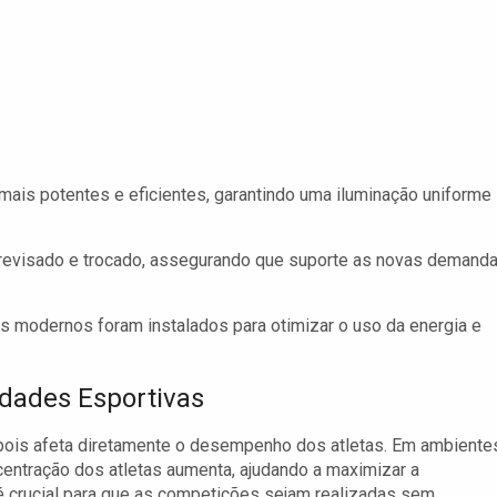
mais potentes e eficientes, garantindo uma iluminação uniforme
revisado e trocado, assegurando que suporte as novas demand
 modernos foram instalados para otimizar o uso da energia e
idades Esportivas
, pois afeta diretamente o desempenho dos atletas. Em ambiente
entração dos atletas aumenta, ajudando a maximizar a
 crucial para que as competições sejam realizadas sem