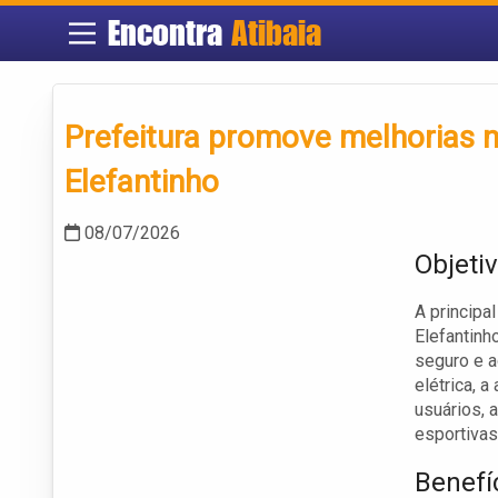
Encontra
Atibaia
Prefeitura promove melhorias n
Elefantinho
08/07/2026
Objeti
A principa
Elefantinh
seguro e a
elétrica, 
usuários, 
esportivas
Benefí