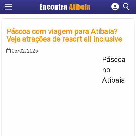
Encontra
Atibaia
Cadastrar empresa
Fazer login
Páscoa com viagem para Atibaia?
Criar conta
Veja atrações de resort all inclusive
05/02/2026
Páscoa
no
Atibaia