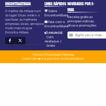
ENCONTRAATIBAIA
LINKS RÁPIDOS
NOVIDADES POR E-
MAIL
O melhor de Atibaia num
Sobre
só lugar! Dicas, onde ir, o
EncontraAtibaia
Receba grátis as
que fazer, as melhores
principais notícias,
Fale com o
empresas, locais, serviços e
dicas e promoções
EncontraAtibaia
muito mais no guia
Encontra Atibaia.
ANUNCIE
:
Com
destaque
|
Grátis
Termos
|
Privacidade
|
Sitemap
Criado com ❤️ e ☕ pelo time do EncontraBrasil