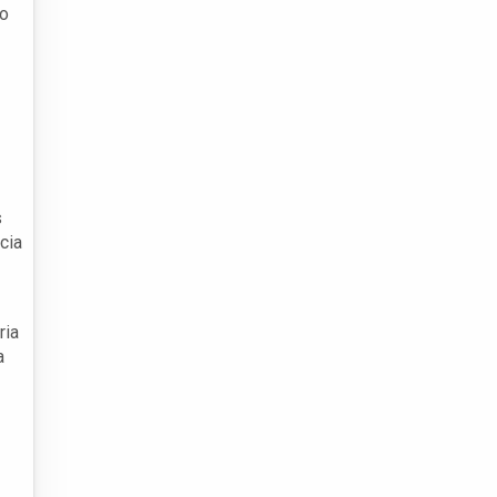
ão
s
cia
ria
a