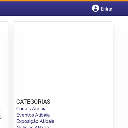
Entrar
Cadastrar empresa
Fazer login
Criar conta
CATEGORIAS
Cursos Atibaia
s
Eventos Atibaia
o
Exposição Atibaia
Notícias Atibaia