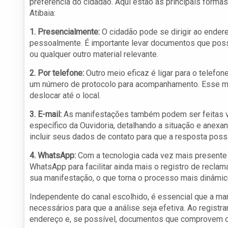
preferência do cidadão. Aqui estão as principais formas
Atibaia:
1. Presencialmente:
O cidadão pode se dirigir ao endere
pessoalmente. É importante levar documentos que pos
ou qualquer outro material relevante.
2. Por telefone:
Outro meio eficaz é ligar para o telefon
um número de protocolo para acompanhamento. Esse mé
deslocar até o local.
3. E-mail:
As manifestações também podem ser feitas via
específico da Ouvidoria, detalhando a situação e anexa
incluir seus dados de contato para que a resposta poss
4. WhatsApp:
Com a tecnologia cada vez mais presente n
WhatsApp para facilitar ainda mais o registro de rec
sua manifestação, o que torna o processo mais dinâmic
Independente do canal escolhido, é essencial que a man
necessários para que a análise seja efetiva. Ao regist
endereço e, se possível, documentos que comprovem o 