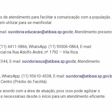
is de atendimento para facilitar a comunicação com a população.
m utilizar para se manifestar:
mail:
ouvidoria.educacao@atibaia.sp.gov.br
, Atendimento presenc
(11) 4411-5866, WhatsApp: (11) 93006-0864, E-mail:
ial na Rua Adolfo André, nº 1792 – Vila Rica.
344, E-mail:
ouvidoriasus@atibaia.sp.gov.br
, Atendimento
, WhatsApp: (11) 95610-4538, E-mail:
ouvidoria@atibaia.sp.gov.b
Centro (Prédio do Facilita).
e acordo com a área de atuação, pois isso pode agilizar o
es necessárias desde o início para um atendimento eficiente.