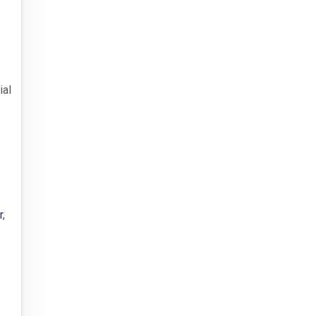
ial
r
,