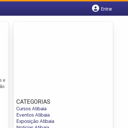
Entrar
Cadastrar empresa
Fazer login
Criar conta
s e
ção
CATEGORIAS
Cursos Atibaia
Eventos Atibaia
Exposição Atibaia
Notícias Atibaia