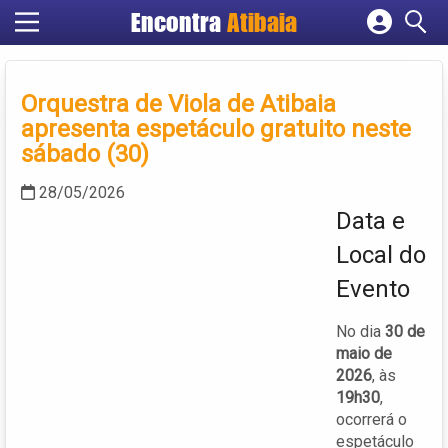
Encontra
Atibaia
Cadastrar empresa
Fazer login
Orquestra de Viola de Atibaia
Criar conta
apresenta espetáculo gratuito neste
sábado (30)
28/05/2026
Data e
Local do
Evento
No dia
30 de
maio de
2026
, às
19h30
,
ocorrerá o
espetáculo