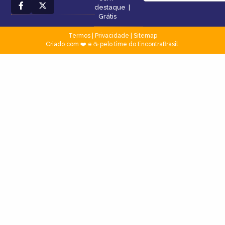
destaque
|
Grátis
Termos
|
Privacidade
|
Sitemap
Criado com ❤️ e ☕ pelo time do EncontraBrasil