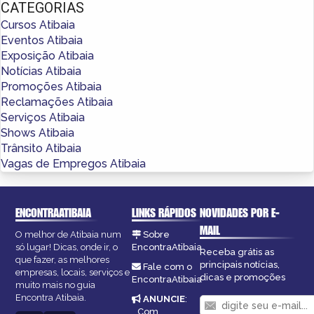
CATEGORIAS
Cursos Atibaia
Eventos Atibaia
Exposição Atibaia
Notícias Atibaia
Promoções Atibaia
Reclamações Atibaia
Serviços Atibaia
Shows Atibaia
Trânsito Atibaia
Vagas de Empregos Atibaia
ENCONTRAATIBAIA
LINKS RÁPIDOS
NOVIDADES POR E-
MAIL
O melhor de Atibaia num
Sobre
só lugar! Dicas, onde ir, o
EncontraAtibaia
Receba grátis as
que fazer, as melhores
principais notícias,
Fale com o
empresas, locais, serviços e
dicas e promoções
EncontraAtibaia
muito mais no guia
Encontra Atibaia.
ANUNCIE
:
Com