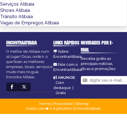
Serviços Atibaia
Shows Atibaia
Trânsito Atibaia
Vagas de Empregos Atibaia
ENCONTRAATIBAIA
LINKS RÁPIDOS
NOVIDADES POR E-
MAIL
O melhor de Atibaia num
Sobre
só lugar! Dicas, onde ir, o
EncontraAtibaia
Receba grátis as
que fazer, as melhores
principais notícias,
Fale com o
empresas, locais, serviços e
dicas e promoções
EncontraAtibaia
muito mais no guia
Encontra Atibaia.
ANUNCIE
:
Com
destaque
|
Grátis
Termos
|
Privacidade
|
Sitemap
Criado com ❤️ e ☕ pelo time do EncontraBrasil