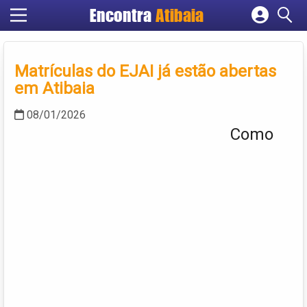
Encontra
Atibaia
Cadastrar empresa
Fazer login
Matrículas do EJAI já estão abertas
Criar conta
em Atibaia
08/01/2026
Como