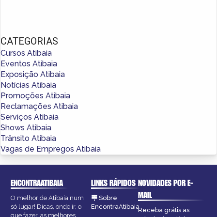
CATEGORIAS
Cursos Atibaia
Eventos Atibaia
Exposição Atibaia
Notícias Atibaia
Promoções Atibaia
Reclamações Atibaia
Serviços Atibaia
Shows Atibaia
Trânsito Atibaia
Vagas de Empregos Atibaia
ENCONTRAATIBAIA
LINKS RÁPIDOS
NOVIDADES POR E-
MAIL
O melhor de Atibaia num
Sobre
só lugar! Dicas, onde ir, o
EncontraAtibaia
Receba grátis as
que fazer, as melhores