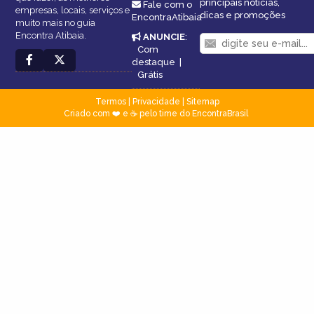
principais notícias,
Fale com o
empresas, locais, serviços e
dicas e promoções
EncontraAtibaia
muito mais no guia
Encontra Atibaia.
ANUNCIE
:
Com
destaque
|
Grátis
Termos
|
Privacidade
|
Sitemap
Criado com ❤️ e ☕ pelo time do EncontraBrasil