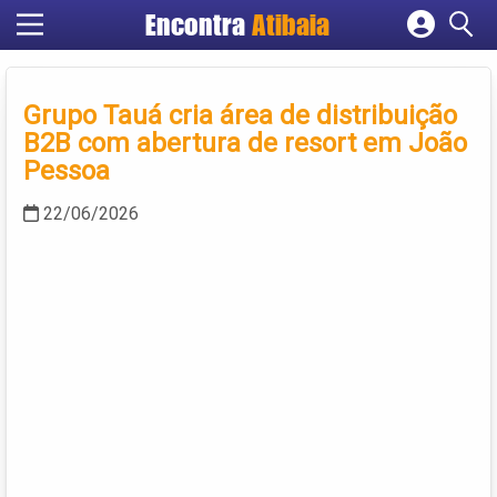
Encontra
Atibaia
Cadastrar empresa
Fazer login
Grupo Tauá cria área de distribuição
Criar conta
B2B com abertura de resort em João
Pessoa
22/06/2026