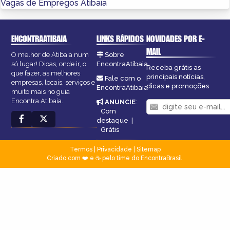
Vagas de Empregos Atibaia
ENCONTRAATIBAIA
LINKS RÁPIDOS
NOVIDADES POR E-
MAIL
O melhor de Atibaia num
Sobre
só lugar! Dicas, onde ir, o
EncontraAtibaia
Receba grátis as
que fazer, as melhores
principais notícias,
Fale com o
empresas, locais, serviços e
dicas e promoções
EncontraAtibaia
muito mais no guia
Encontra Atibaia.
ANUNCIE
:
Com
destaque
|
Grátis
Termos
|
Privacidade
|
Sitemap
Criado com ❤️ e ☕ pelo time do EncontraBrasil