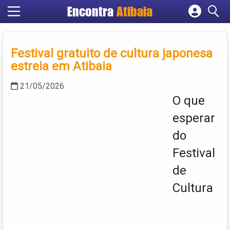
Encontra
Atibaia
Cadastrar empresa
Fazer login
Festival gratuito de cultura japonesa
Criar conta
estreia em Atibaia
21/05/2026
O que
esperar
do
Festival
de
Cultura