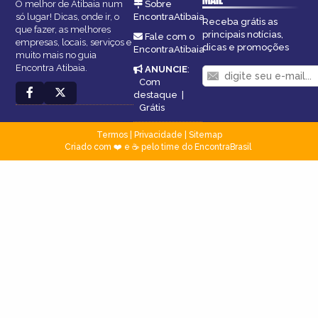
O melhor de Atibaia num
Sobre
só lugar! Dicas, onde ir, o
EncontraAtibaia
Receba grátis as
que fazer, as melhores
principais notícias,
Fale com o
empresas, locais, serviços e
dicas e promoções
EncontraAtibaia
muito mais no guia
Encontra Atibaia.
ANUNCIE
:
Com
destaque
|
Grátis
Termos
|
Privacidade
|
Sitemap
Criado com ❤️ e ☕ pelo time do EncontraBrasil