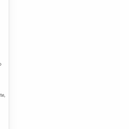
o
te,