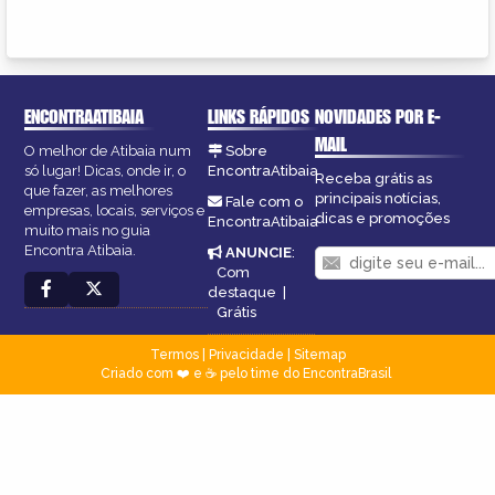
ENCONTRAATIBAIA
LINKS RÁPIDOS
NOVIDADES POR E-
MAIL
O melhor de Atibaia num
Sobre
só lugar! Dicas, onde ir, o
EncontraAtibaia
Receba grátis as
que fazer, as melhores
principais notícias,
Fale com o
empresas, locais, serviços e
dicas e promoções
EncontraAtibaia
muito mais no guia
Encontra Atibaia.
ANUNCIE
:
Com
destaque
|
Grátis
Termos
|
Privacidade
|
Sitemap
Criado com ❤️ e ☕ pelo time do EncontraBrasil