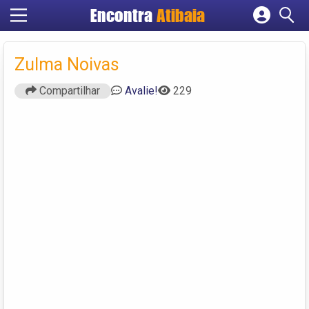
Encontra
Atibaia
Cadastrar empresa
Fazer login
Zulma Noivas
Criar conta
Compartilhar
Avalie!
229