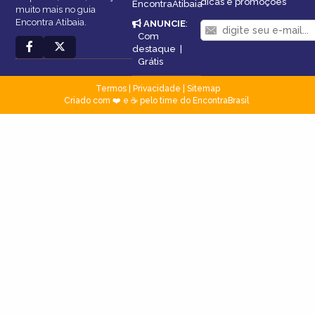
dicas e promoções
EncontraAtibaia
muito mais no guia
Encontra Atibaia.
ANUNCIE
:
Com
destaque
|
Grátis
Termos
|
Privacidade
|
Sitemap
Criado com ❤️ e ☕ pelo time do EncontraBrasil