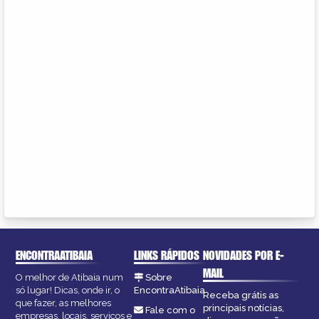
ENCONTRAATIBAIA
LINKS RÁPIDOS
NOVIDADES POR E-
MAIL
O melhor de Atibaia num
Sobre
só lugar! Dicas, onde ir, o
EncontraAtibaia
Receba grátis as
que fazer, as melhores
principais notícias,
Fale com o
empresas, locais, serviços e