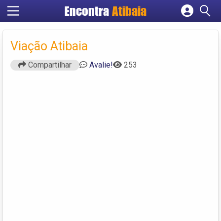
Encontra
Atibaia
Cadastrar empresa
Fazer login
Viação Atibaia
Criar conta
Compartilhar
Avalie!
253