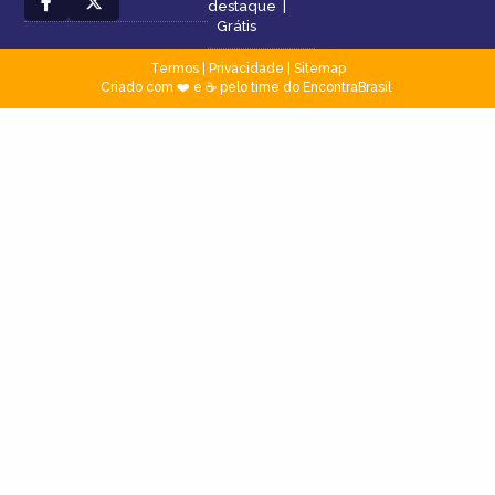
destaque
|
Grátis
Termos
|
Privacidade
|
Sitemap
Criado com ❤️ e ☕ pelo time do EncontraBrasil