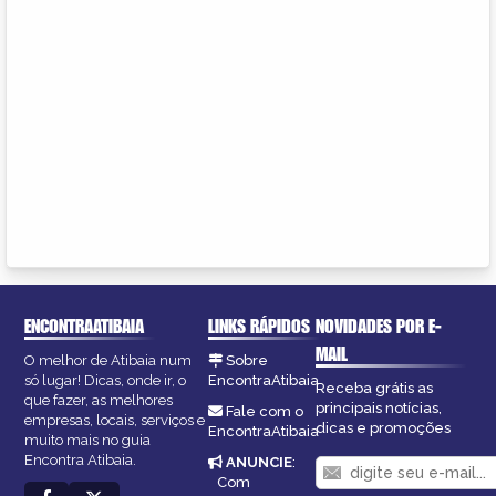
ENCONTRAATIBAIA
LINKS RÁPIDOS
NOVIDADES POR E-
MAIL
O melhor de Atibaia num
Sobre
só lugar! Dicas, onde ir, o
EncontraAtibaia
Receba grátis as
que fazer, as melhores
principais notícias,
Fale com o
empresas, locais, serviços e
dicas e promoções
EncontraAtibaia
muito mais no guia
Encontra Atibaia.
ANUNCIE
:
Com