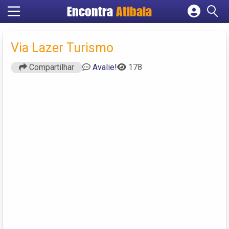
Encontra
Atibaia
Cadastrar empresa
Fazer login
Via Lazer Turismo
Criar conta
Compartilhar
Avalie!
178