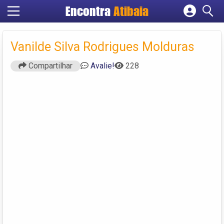
Encontra
Atibaia
Cadastrar empresa
Fazer login
Vanilde Silva Rodrigues Molduras
Criar conta
Compartilhar
Avalie!
228