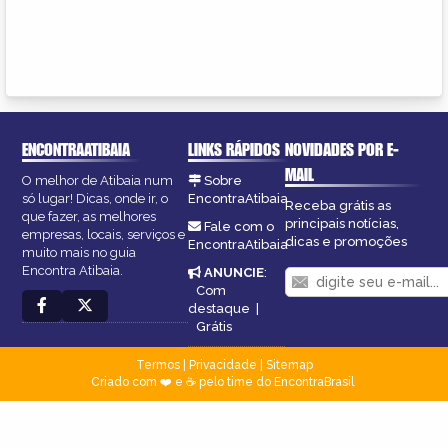
ENCONTRAATIBAIA
LINKS RÁPIDOS
NOVIDADES POR E-
MAIL
O melhor de Atibaia num
Sobre
só lugar! Dicas, onde ir, o
EncontraAtibaia
Receba grátis as
que fazer, as melhores
principais notícias,
Fale com o
empresas, locais, serviços e
dicas e promoções
EncontraAtibaia
muito mais no guia
Encontra Atibaia.
ANUNCIE
:
Com
destaque
|
Grátis
Termos
|
Privacidade
|
Sitemap
Criado com ❤️ e ☕ pelo time do EncontraBrasil