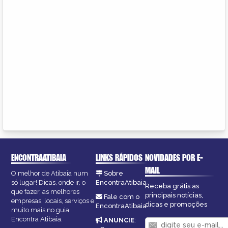
ENCONTRAATIBAIA
LINKS RÁPIDOS
NOVIDADES POR E-
MAIL
O melhor de Atibaia num
Sobre
só lugar! Dicas, onde ir, o
EncontraAtibaia
Receba grátis as
que fazer, as melhores
principais notícias,
Fale com o
empresas, locais, serviços e
dicas e promoções
EncontraAtibaia
muito mais no guia
Encontra Atibaia.
ANUNCIE
: