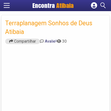
Encontra
Atibaia
Cadastrar empresa
Fazer login
Terraplanagem Sonhos de Deus
Criar conta
Atibaia
Compartilhar
Avalie!
30