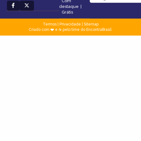
Com
destaque
|
Grátis
Termos
|
Privacidade
|
Sitemap
Criado com ❤️ e ☕ pelo time do EncontraBrasil