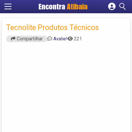
Encontra
Atibaia
Cadastrar empresa
Fazer login
Tecnolite Produtos Técnicos
Criar conta
Compartilhar
Avalie!
221