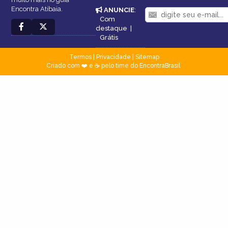
Encontra Atibaia.
ANUNCIE
:
Com
destaque
|
Grátis
Termos
|
Privacidade
|
Sitemap
Criado com ❤️ e ☕ pelo time do EncontraBrasil