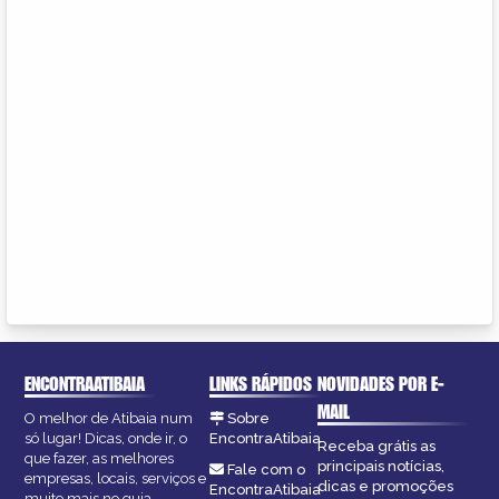
ENCONTRAATIBAIA
LINKS RÁPIDOS
NOVIDADES POR E-
MAIL
O melhor de Atibaia num
Sobre
só lugar! Dicas, onde ir, o
EncontraAtibaia
Receba grátis as
que fazer, as melhores
principais notícias,
Fale com o
empresas, locais, serviços e
dicas e promoções
EncontraAtibaia
muito mais no guia