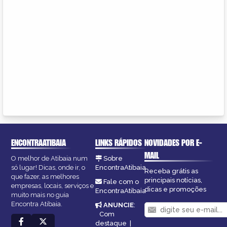
ENCONTRAATIBAIA
LINKS RÁPIDOS
NOVIDADES POR E-
MAIL
O melhor de Atibaia num
Sobre
só lugar! Dicas, onde ir, o
EncontraAtibaia
Receba grátis as
que fazer, as melhores
principais notícias,
Fale com o
empresas, locais, serviços e
dicas e promoções
EncontraAtibaia
muito mais no guia
Encontra Atibaia.
ANUNCIE
:
Com
destaque
|