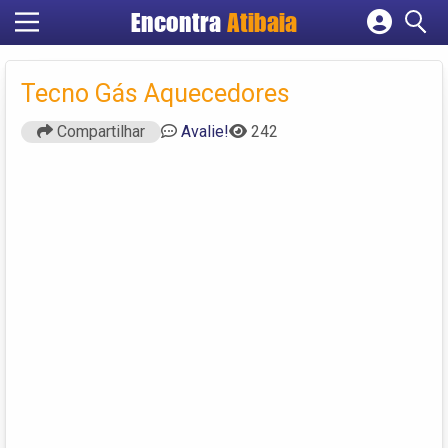
Encontra
Atibaia
Cadastrar empresa
Fazer login
Tecno Gás Aquecedores
Criar conta
Compartilhar
Avalie!
242