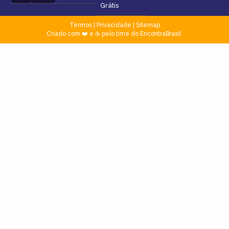
Grátis
Termos
|
Privacidade
|
Sitemap
Criado com ❤️ e ☕ pelo time do EncontraBrasil