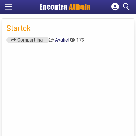
Encontra
Atibaia
Cadastrar empresa
Fazer login
Startek
Criar conta
Compartilhar
Avalie!
173