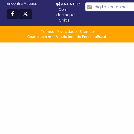
Encontra Atibaia.
ANUNCIE
:
Com
destaque
|
Grátis
Termos
|
Privacidade
|
Sitemap
Criado com ❤️ e ☕ pelo time do EncontraBrasil