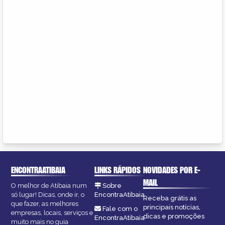
ENCONTRAATIBAIA
LINKS RÁPIDOS
NOVIDADES POR E-
MAIL
O melhor de Atibaia num
Sobre
só lugar! Dicas, onde ir, o
EncontraAtibaia
Receba grátis as
que fazer, as melhores
principais notícias,
Fale com o
empresas, locais, serviços e
dicas e promoções
EncontraAtibaia
muito mais no guia