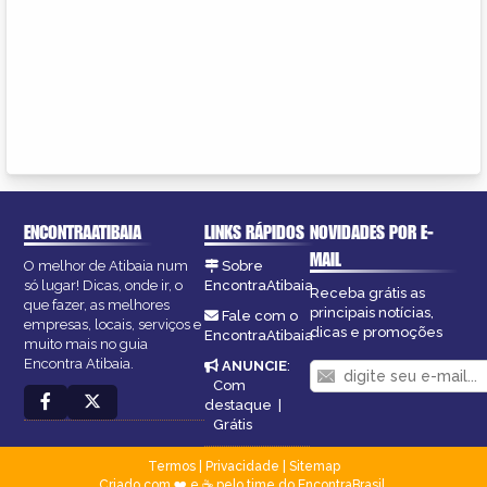
ENCONTRAATIBAIA
LINKS RÁPIDOS
NOVIDADES POR E-
MAIL
O melhor de Atibaia num
Sobre
só lugar! Dicas, onde ir, o
EncontraAtibaia
Receba grátis as
que fazer, as melhores
principais notícias,
Fale com o
empresas, locais, serviços e
dicas e promoções
EncontraAtibaia
muito mais no guia
Encontra Atibaia.
ANUNCIE
:
Com
destaque
|
Grátis
Termos
|
Privacidade
|
Sitemap
Criado com ❤️ e ☕ pelo time do EncontraBrasil