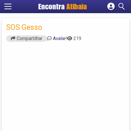
Encontra
Atibaia
Cadastrar empresa
Fazer login
SOS Gesso
Criar conta
Compartilhar
Avalie!
219