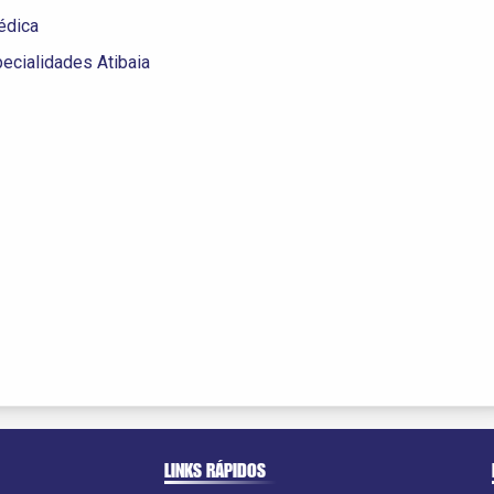
édica
cialidades Atibaia
LINKS RÁPIDOS