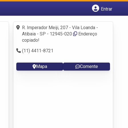
Entrar
Cadastrar empresa
Fazer login
R. Imperador Meiji, 207 - Vila Loanda -
Criar conta
Atibaia - SP - 12945-020
Endereço
copiado!
(11) 4411-8721
Mapa
Comente