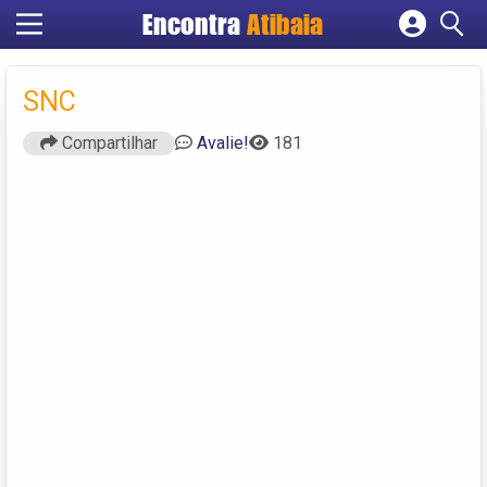
Encontra
Atibaia
Cadastrar empresa
Fazer login
SNC
Criar conta
Compartilhar
Avalie!
181