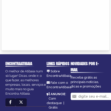
ENCONTRAATIBAIA
LINKS RÁPIDOS
NOVIDADES POR E-
MAIL
O melhor de Atibaia num
Sobre
só lugar! Dicas, onde ir, o
EncontraAtibaia
Receba grátis as
que fazer, as melhores
principais notícias,
Fale com o
empresas, locais, serviços e
dicas e promoções
EncontraAtibaia
muito mais no guia
Encontra Atibaia.
ANUNCIE
:
Com
destaque
|
Grátis