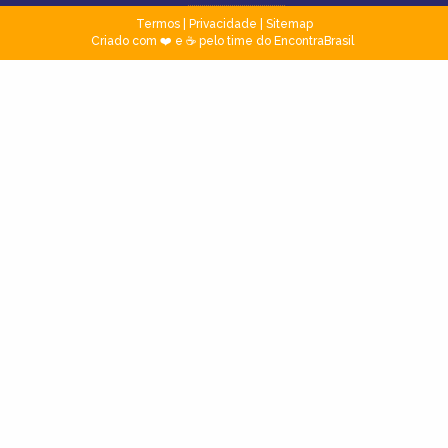
Termos
|
Privacidade
|
Sitemap
Criado com ❤️ e ☕ pelo time do EncontraBrasil