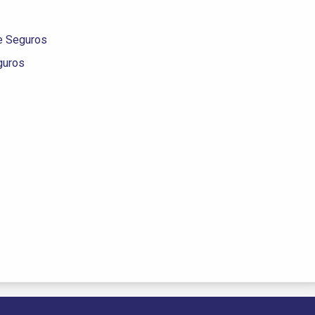
de Seguros
guros