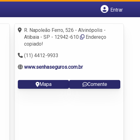
Entrar
Cadastrar empresa
Fazer login
R. Napoleão Ferro, 526 - Alvinópolis -
Criar conta
Atibaia - SP - 12942-610
Endereço
copiado!
(11) 4412-9933
www.senhaseguros.com.br
Mapa
Comente