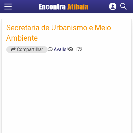
Encontra
Atibaia
Cadastrar empresa
Fazer login
Secretaria de Urbanismo e Meio
Criar conta
Ambiente
Compartilhar
Avalie!
172