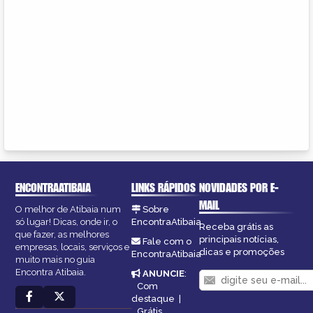
ENCONTRAATIBAIA
LINKS RÁPIDOS
NOVIDADES POR E-
MAIL
O melhor de Atibaia num
Sobre
só lugar! Dicas, onde ir, o
EncontraAtibaia
Receba grátis as
que fazer, as melhores
principais notícias,
Fale com o
empresas, locais, serviços e
dicas e promoções
EncontraAtibaia
muito mais no guia
Encontra Atibaia.
ANUNCIE
:
Com
destaque
|
Grátis