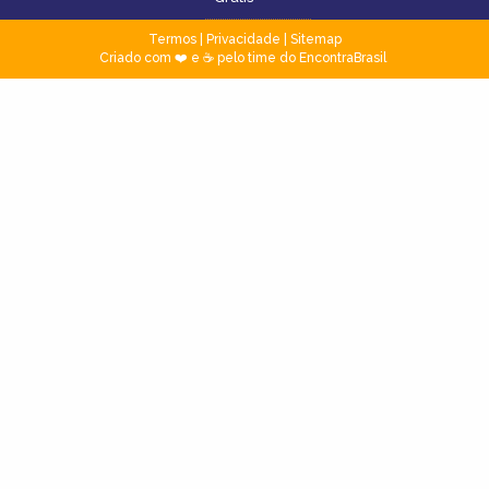
Termos
|
Privacidade
|
Sitemap
Criado com ❤️ e ☕ pelo time do EncontraBrasil