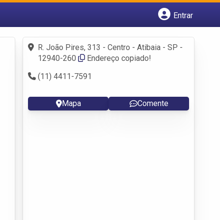
Entrar
Cadastrar empresa
Fazer login
R. João Pires, 313 - Centro - Atibaia - SP -
Criar conta
12940-260
Endereço copiado!
(11) 4411-7591
Mapa
Comente