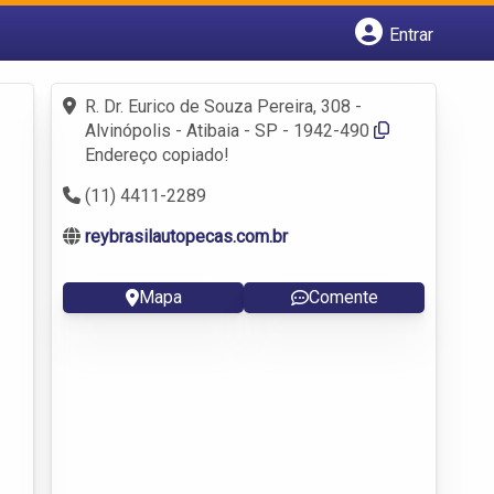
Entrar
Cadastrar empresa
Fazer login
R. Dr. Eurico de Souza Pereira, 308 -
Criar conta
Alvinópolis - Atibaia - SP - 1942-490
Endereço copiado!
(11) 4411-2289
reybrasilautopecas.com.br
Mapa
Comente