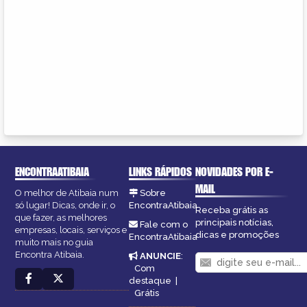
ENCONTRAATIBAIA
LINKS RÁPIDOS
NOVIDADES POR E-
MAIL
O melhor de Atibaia num
Sobre
só lugar! Dicas, onde ir, o
EncontraAtibaia
Receba grátis as
que fazer, as melhores
principais notícias,
Fale com o
empresas, locais, serviços e
dicas e promoções
EncontraAtibaia
muito mais no guia
Encontra Atibaia.
ANUNCIE
:
Com
destaque
|
Grátis