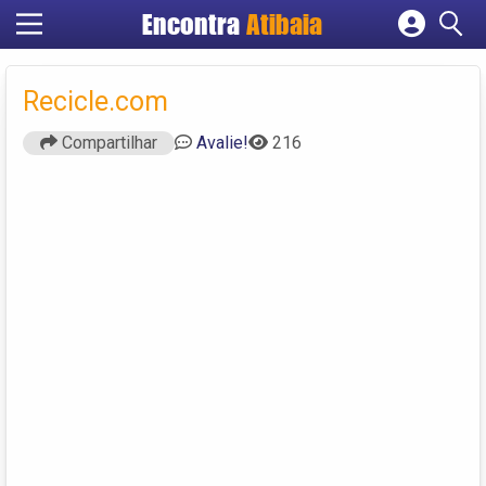
Encontra
Atibaia
Cadastrar empresa
Fazer login
Recicle.com
Criar conta
Compartilhar
Avalie!
216