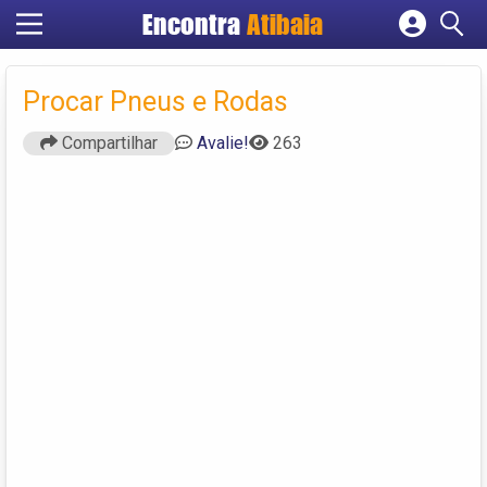
Encontra
Atibaia
Cadastrar empresa
Fazer login
Procar Pneus e Rodas
Criar conta
Compartilhar
Avalie!
263