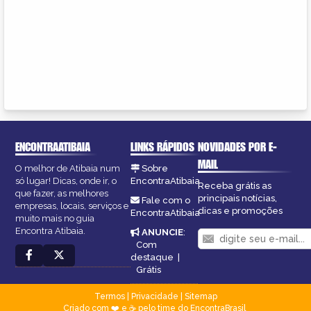
ENCONTRAATIBAIA
LINKS RÁPIDOS
NOVIDADES POR E-
MAIL
O melhor de Atibaia num
Sobre
só lugar! Dicas, onde ir, o
EncontraAtibaia
Receba grátis as
que fazer, as melhores
principais notícias,
Fale com o
empresas, locais, serviços e
dicas e promoções
EncontraAtibaia
muito mais no guia
Encontra Atibaia.
ANUNCIE
:
Com
destaque
|
Grátis
Termos
|
Privacidade
|
Sitemap
Criado com ❤️ e ☕ pelo time do EncontraBrasil