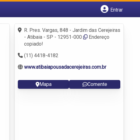
Entrar
Cadastrar empresa
Fazer login
R. Pres. Vargas, 848 - Jardim das Cerejeiras
Criar conta
- Atibaia - SP - 12951-000
Endereço
copiado!
(11) 4418-4182
www.atibaiapousadacerejeiras.com.br
Mapa
Comente