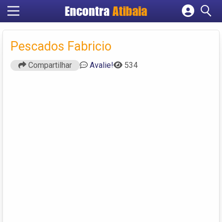
Encontra
Atibaia
Cadastrar empresa
Fazer login
Pescados Fabricio
Criar conta
Compartilhar
Avalie!
534