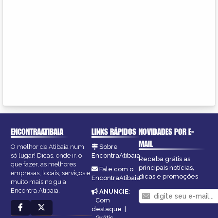
ENCONTRAATIBAIA
LINKS RÁPIDOS
NOVIDADES POR E-
MAIL
O melhor de Atibaia num
Sobre
só lugar! Dicas, onde ir, o
EncontraAtibaia
Receba grátis as
que fazer, as melhores
principais notícias,
Fale com o
empresas, locais, serviços e
dicas e promoções
EncontraAtibaia
muito mais no guia
Encontra Atibaia.
ANUNCIE
:
Com
destaque
|
Grátis