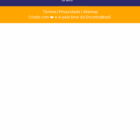
Termos
|
Privacidade
|
Sitemap
Criado com ❤️ e ☕ pelo time do EncontraBrasil