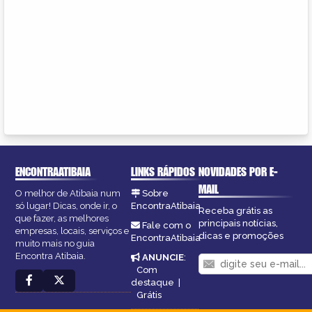
ENCONTRAATIBAIA
LINKS RÁPIDOS
NOVIDADES POR E-
MAIL
O melhor de Atibaia num
Sobre
só lugar! Dicas, onde ir, o
EncontraAtibaia
Receba grátis as
que fazer, as melhores
principais notícias,
Fale com o
empresas, locais, serviços e
dicas e promoções
EncontraAtibaia
muito mais no guia
Encontra Atibaia.
ANUNCIE
:
Com
destaque
|
Grátis