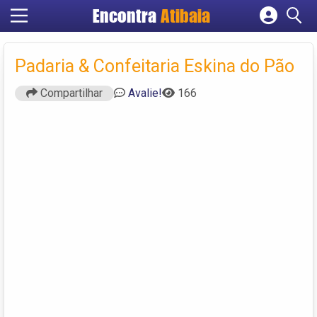
Encontra
Atibaia
Cadastrar empresa
Fazer login
Padaria & Confeitaria Eskina do Pão
Criar conta
Compartilhar
Avalie!
166