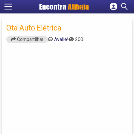
Encontra
Atibaia
Cadastrar empresa
Fazer login
Ota Auto Elétrica
Criar conta
Compartilhar
Avalie!
200