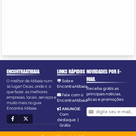
ENCONTRAATIBAIA
LINKS RÁPIDOS
NOVIDADES POR E-
MAIL
O melhor de Atibaia num
Sobre
só lugar! Dicas, onde ir, o
EncontraAtibaia
Receba grátis as
que fazer, as melhores
principais notícias,
Fale com o
empresas, locais, serviços e
dicas e promoções
EncontraAtibaia
muito mais no guia
Encontra Atibaia.
ANUNCIE
:
Com
destaque
|
Grátis