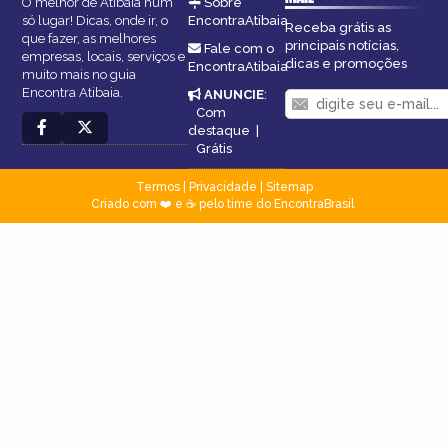
O melhor de Atibaia num
Sobre
só lugar! Dicas, onde ir, o
EncontraAtibaia
Receba grátis as
que fazer, as melhores
principais notícias,
Fale com o
empresas, locais, serviços e
dicas e promoções
EncontraAtibaia
muito mais no guia
Encontra Atibaia.
ANUNCIE
:
Com
destaque
|
Grátis
Termos
|
Privacidade
|
Sitemap
Criado com ❤️ e ☕ pelo time do EncontraBrasil