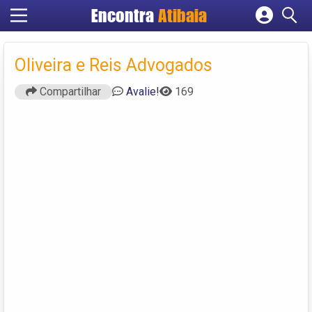
Encontra
Atibaia
Cadastrar empresa
Fazer login
Oliveira e Reis Advogados
Criar conta
Compartilhar
Avalie!
169