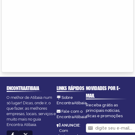
ENCONTRAATIBAIA
LINKS RÁPIDOS
NOVIDADES POR E-
MAIL
O melhor de Atibaia num
Sobre
só lugar! Dicas, onde ir, o
EncontraAtibaia
Receba grátis as
que fazer, as melhores
principais notícias,
Fale com o
empresas, locais, serviços e
dicas e promoções
EncontraAtibaia
muito mais no guia
Encontra Atibaia.
ANUNCIE
:
Com