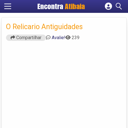
Encontra
Atibaia
Cadastrar empresa
Fazer login
O Relicario Antiguidades
Criar conta
Compartilhar
Avalie!
239