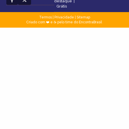
destaque
|
Grátis
Termos
|
Privacidade
|
Sitemap
Criado com ❤️ e ☕ pelo time do EncontraBrasil