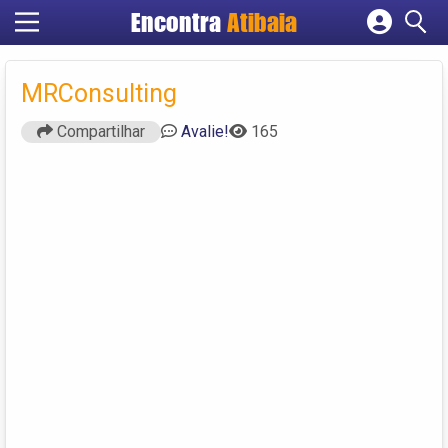
Encontra
Atibaia
Cadastrar empresa
Fazer login
MRConsulting
Criar conta
Compartilhar
Avalie!
165