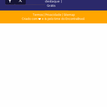
destaque
|
Grátis
Termos
|
Privacidade
|
Sitemap
Criado com ❤️ e ☕ pelo time do EncontraBrasil