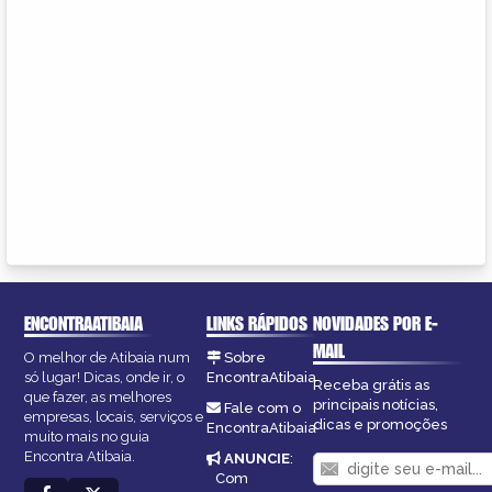
ENCONTRAATIBAIA
LINKS RÁPIDOS
NOVIDADES POR E-
MAIL
O melhor de Atibaia num
Sobre
só lugar! Dicas, onde ir, o
EncontraAtibaia
Receba grátis as
que fazer, as melhores
principais notícias,
Fale com o
empresas, locais, serviços e
dicas e promoções
EncontraAtibaia
muito mais no guia
Encontra Atibaia.
ANUNCIE
:
Com