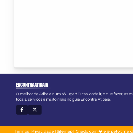
ENCONTRAATIBAIA
O melhor de Atibaia num só lugar! Dicas, onde ir, o que fazer, as
locais, serviços e muito mais no guia Encontra Atibaia.
Termos
|
Privacidade
|
Sitemap
Criado com ❤️ e ☕ pelo time d