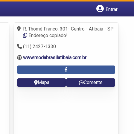
Entrar
Cadastrar empresa
Fazer login
R. Thomé Franco, 301- Centro - Atibaia - SP
Criar conta
Endereço copiado!
(11) 2427-1330
www.modabrasilatibaia.com.br
Mapa
Comente