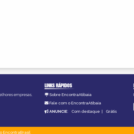
LINKS RÁPIDOS
 melhores empresas,
Sobre EncontraAtibaia
Fale com o EncontraAtibaia
ANUNCIE
:
Com destaque
|
Grátis
o EncontraBrasil