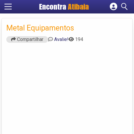
Encontra
Atibaia
Cadastrar empresa
Fazer login
Metal Equipamentos
Criar conta
Compartilhar
Avalie!
194