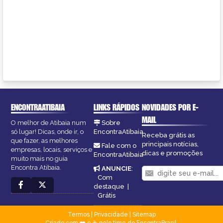
ENCONTRAATIBAIA
LINKS RÁPIDOS
NOVIDADES POR E-
MAIL
O melhor de Atibaia num
Sobre
só lugar! Dicas, onde ir, o
EncontraAtibaia
Receba grátis as
que fazer, as melhores
principais notícias,
Fale com o
empresas, locais, serviços e
dicas e promoções
EncontraAtibaia
muito mais no guia
Encontra Atibaia.
ANUNCIE
:
Com
destaque
|
Grátis
Termos
|
Privacidade
|
Sitemap