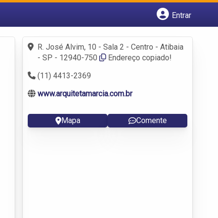
Entrar
Cadastrar empresa
Fazer login
R. José Alvim, 10 - Sala 2 - Centro - Atibaia
Criar conta
- SP - 12940-750
Endereço copiado!
(11) 4413-2369
www.arquitetamarcia.com.br
Mapa
Comente